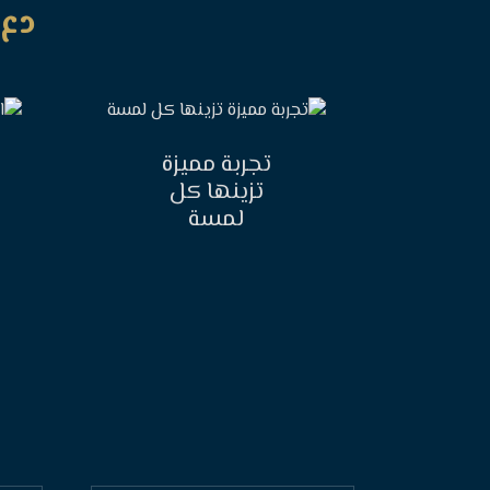
دع 
تجربة مميزة
تزينها كل
لمسة