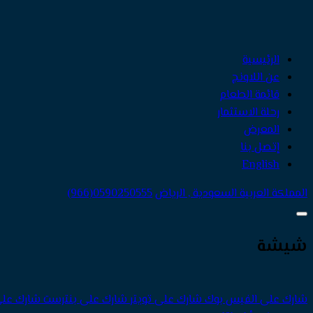
الرئيسية
عن اللاونج
قائمة الطعام
رحلة الاستثمار
المعرض
إتصل بنا
English
المملكة العربية السعودية , الرياض
(966)0590250555
شيشة
شارك على الفيس بوك
شارك على تويتر
شارك على بنترست
شارك على