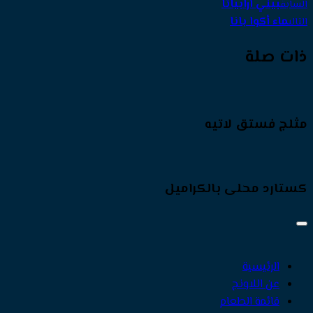
بيني أرابياتا
السابق
ماء أكوا بانا
التالى
ذات صلة
مثلج فستق لاتيه
كستارد محلى بالكراميل
الرئيسية
عن اللاونج
قائمة الطعام