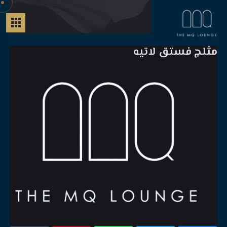
مثلج فستق لاتيه