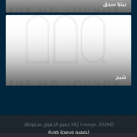
بيتزا سجق
شبح
©2026, MQ Lounge جميع الحقوق محفوظة.
تصميم وبرمجة كويزار